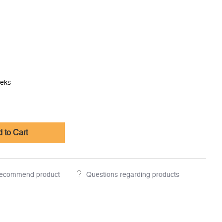
eeks
 to Cart
ecommend product
Questions regarding products