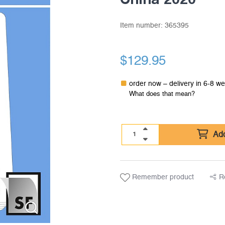
Item number:
365395
$
129.95
order now – delivery in 6-8 w
What does that mean?
Add
Remember product
R