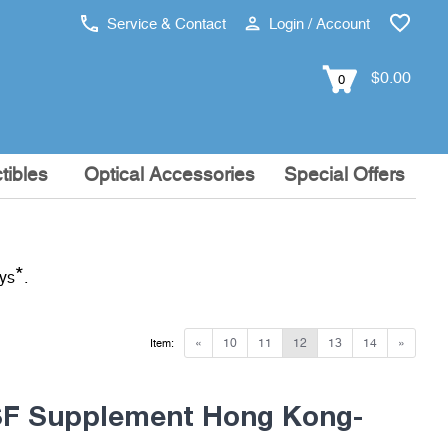
Service & Contact
Login / Account
$0.00
0
tibles
Optical Accessories
Special Offers
*
ays
.
«
10
11
12
13
14
»
Item:
F Supplement Hong Kong-