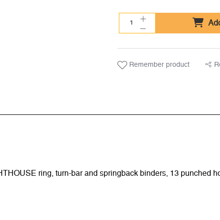
Add
Remember product
R
HTHOUSE ring, turn-bar and springback binders, 13 punched h