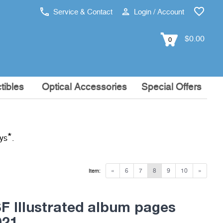
Service & Contact
Login / Account
$0.00
0
tibles
Optical Accessories
Special Offers
*
ays
.
«
6
7
8
9
10
»
Item:
 Illustrated album pages
921