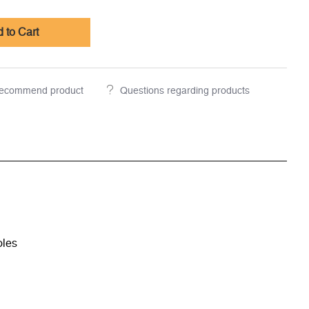
 to Cart
ecommend product
Questions regarding products
oles